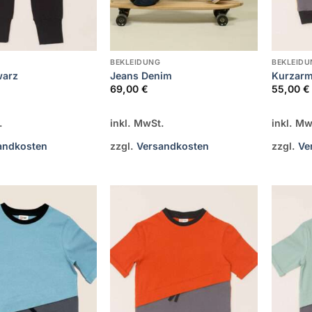
BEKLEIDUNG
BEKLEIDU
warz
Jeans Denim
Kurzarm
69,00
€
55,00
€
.
inkl. MwSt.
inkl. Mw
andkosten
zzgl.
Versandkosten
zzgl.
Ve
Zur
Zur
Wunschliste
Wunschliste
hinzufügen
hinzufügen