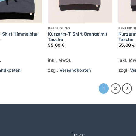
BEKLEIDUNG
BEKLEIDU
-Shirt Himmelblau
Kurzarm-T-Shirt Orange mit
Kurzarm-
e
Tasche
Tasche
55,00
€
55,00
€
.
inkl. MwSt.
inkl. Mw
andkosten
zzgl.
Versandkosten
zzgl.
Ve
1
2
Über