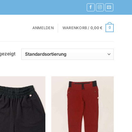
ANMELDEN
WARENKORB /
0,00
€
0
gezeigt
Zur
Zur
Wunschliste
Wunschliste
hinzufügen
hinzufügen