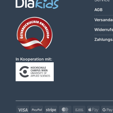
AGB
Versanda
Widerruf
Zahlungs
In Kooperation mit:
Visa
PayPal
Stripe
MasterCard
Bank
Apple