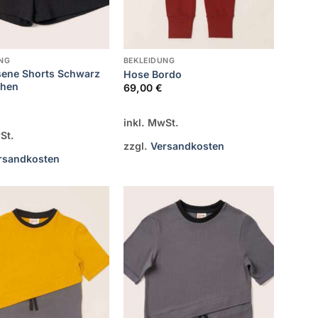
NG
BEKLEIDUNG
ene Shorts Schwarz
Hose Bordo
chen
69,00
€
inkl. MwSt.
St.
zzgl.
Versandkosten
rsandkosten
Zur
Zur
Wunschliste
Wunschliste
hinzufügen
hinzufügen