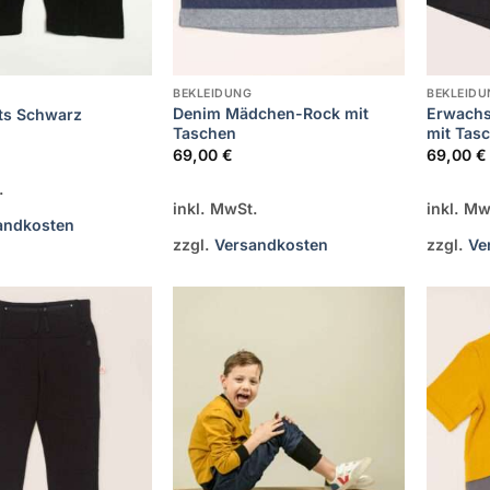
BEKLEIDUNG
BEKLEIDU
Denim Mädchen-Rock mit
Erwachs
rts Schwarz
Taschen
mit Tas
69,00
€
69,00
€
.
inkl. MwSt.
inkl. Mw
andkosten
zzgl.
Versandkosten
zzgl.
Ve
Zur
Zur
Wunschliste
Wunschliste
hinzufügen
hinzufügen