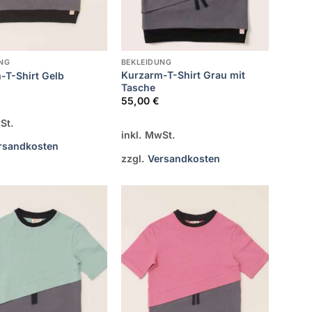
NG
BEKLEIDUNG
Kurzarm-T-Shirt Grau mit
-T-Shirt Gelb
Tasche
55,00
€
St.
inkl. MwSt.
rsandkosten
zzgl.
Versandkosten
Zur
Zur
Wunschliste
Wunschliste
hinzufügen
hinzufügen