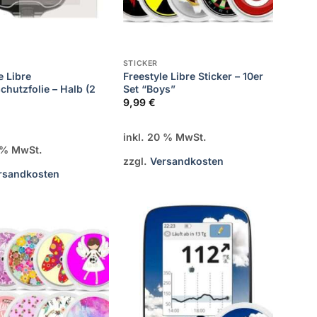
STICKER
e Libre
Freestyle Libre Sticker – 10er
chutzfolie – Halb (2
Set “Boys”
9,99
€
inkl. 20 % MwSt.
0 % MwSt.
zzgl.
Versandkosten
rsandkosten
Zur
Zur
Wunschliste
Wunschliste
hinzufügen
hinzufügen