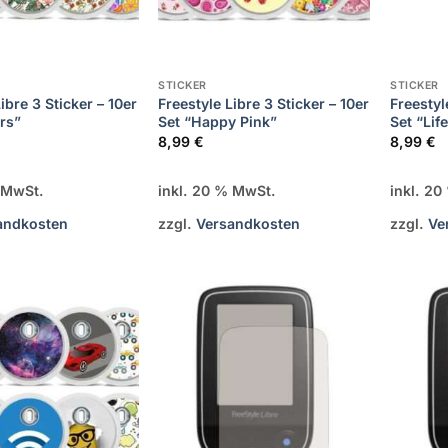
STICKER
STICKER
ibre 3 Sticker – 10er
Freestyle Libre 3 Sticker – 10er
Freestyl
rs”
Set “Happy Pink”
Set “Lif
8,99
€
8,99
€
% MwSt.
inkl. 20 % MwSt.
inkl. 2
andkosten
zzgl.
Versandkosten
zzgl.
Ve
Zur
Zur
Wunschliste
Wunschliste
hinzufügen
hinzufügen