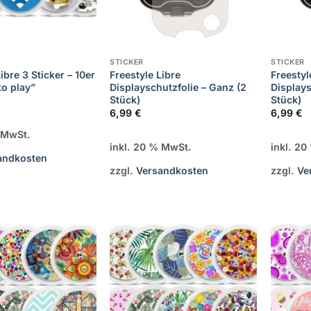
STICKER
STICKER
ibre 3 Sticker – 10er
Freestyle Libre
Freestyl
to play”
Displayschutzfolie – Ganz (2
Displays
Stück)
Stück)
6,99
€
6,99
€
% MwSt.
inkl. 20 % MwSt.
inkl. 2
andkosten
zzgl.
Versandkosten
zzgl.
Ve
Zur
Zur
Wunschliste
Wunschliste
hinzufügen
hinzufügen