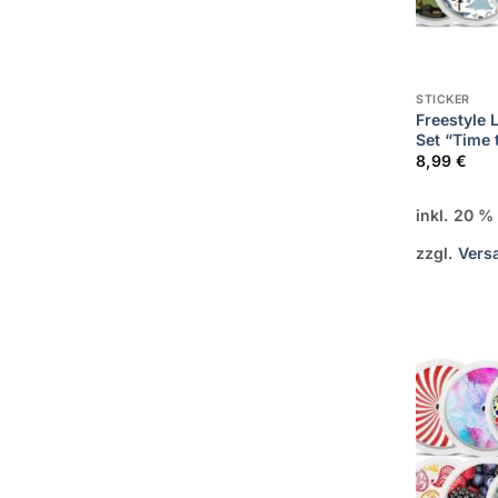
STICKER
Freestyle L
Set “Time 
8,99
€
inkl. 20 
zzgl.
Vers