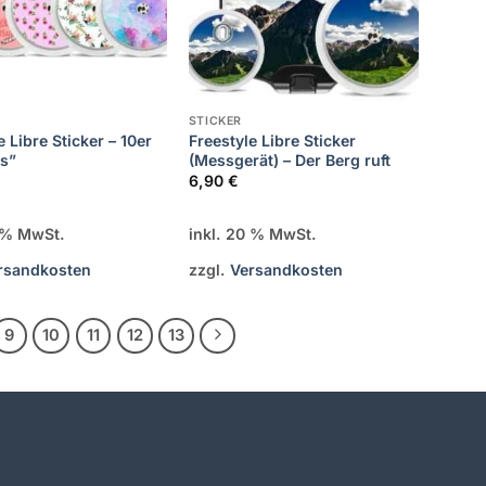
STICKER
e Libre Sticker – 10er
Freestyle Libre Sticker
ls”
(Messgerät) – Der Berg ruft
6,90
€
0 % MwSt.
inkl. 20 % MwSt.
rsandkosten
zzgl.
Versandkosten
9
10
11
12
13