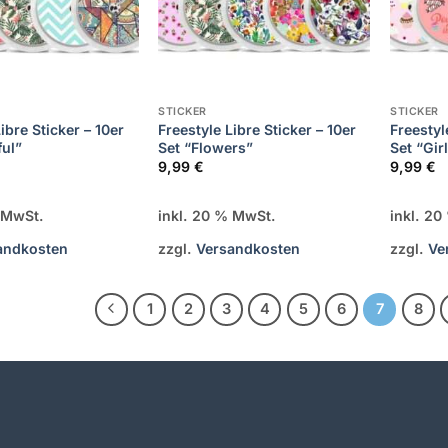
STICKER
STICKER
ibre Sticker – 10er
Freestyle Libre Sticker – 10er
Freestyl
ful”
Set “Flowers”
Set “Gir
9,99
€
9,99
€
% MwSt.
inkl. 20 % MwSt.
inkl. 2
andkosten
zzgl.
Versandkosten
zzgl.
Ve
1
2
3
4
5
6
7
8