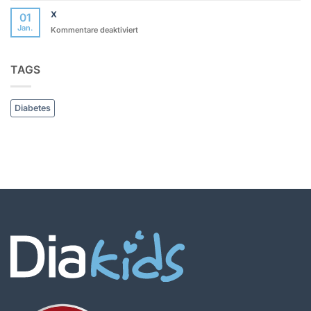
zu
FAQ
x
01
und
Jan.
Community
für
Kommentare deaktiviert
x
TAGS
Diabetes