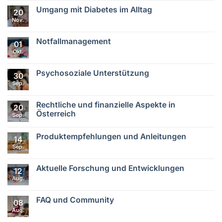
zu
Grundlagenwissen
Umgang mit Diabetes im Alltag
20
über
Nov.
Diabetes
Keine
Kommentare
zu
Umgang
Notfallmanagement
01
mit
Okt.
Diabetes
Keine
im
Kommentare
zu
Alltag
Notfallmanagement
Psychosoziale Unterstützung
30
Sep.
Keine
Kommentare
zu
Psychosoziale
Rechtliche und finanzielle Aspekte in
20
Unterstützung
Österreich
Sep.
Keine
Kommentare
Produktempfehlungen und Anleitungen
zu
14
Rechtliche
Sep.
Keine
und
Kommentare
finanzielle
zu
Aspekte
Produktempfehlungen
Aktuelle Forschung und Entwicklungen
in
12
und
Österreich
Aug.
Anleitungen
Keine
Kommentare
zu
Aktuelle
FAQ und Community
08
Forschung
Aug.
und
Keine
Entwicklungen
Kommentare