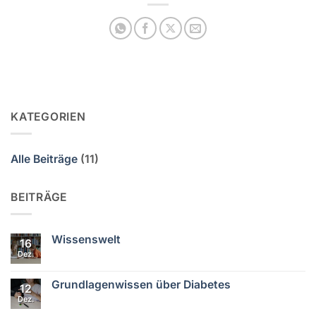
KATEGORIEN
Alle Beiträge
(11)
BEITRÄGE
Wissenswelt
16
Dez.
Keine
Kommentare
zu
Wissenswelt
Grundlagenwissen über Diabetes
12
Dez.
Keine
Kommentare