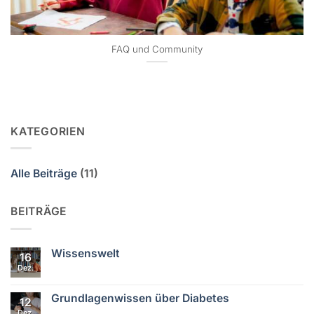
FAQ und Community
KATEGORIEN
Alle Beiträge
(11)
BEITRÄGE
Wissenswelt
16
Dez.
Keine
Kommentare
zu
Wissenswelt
Grundlagenwissen über Diabetes
12
Dez.
Keine