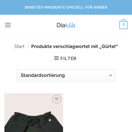
Zum
DIABETES-PRODUKTE SPEZIELL FÜR KINDER
Inhalt
springen
0
Start
/
Produkte verschlagwortet mit „Gürtel“
FILTER
Zur
Wunschliste
hinzufügen