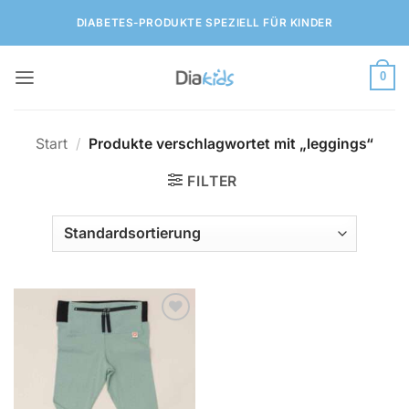
Zum
DIABETES-PRODUKTE SPEZIELL FÜR KINDER
Inhalt
springen
0
Start
/
Produkte verschlagwortet mit „leggings“
FILTER
Zur
Wunschliste
hinzufügen