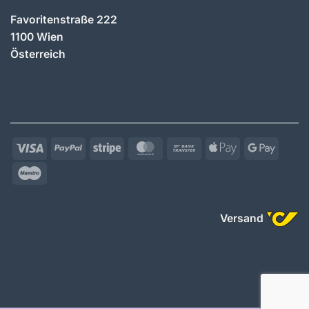
Favoritenstraße 222
1100 Wien
Österreich
Visa
PayPal
Stripe
MasterCard
Bank
Apple
Googl
Transfer
Pay
Pay
Maestro
Versand