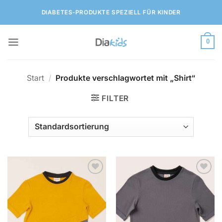
Zum
DIABETES-PRODUKTE SPEZIELL FÜR KINDER
Inhalt
springen
0
Start
/
Produkte verschlagwortet mit „Shirt“
FILTER
Zur
Zur
Wunschliste
Wunschliste
hinzufügen
hinzufügen