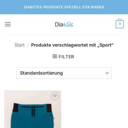
Zum
DIABETES-PRODUKTE SPEZIELL FÜR KINDER
Inhalt
springen
0
Start
/
Produkte verschlagwortet mit „Sport“
FILTER
Zur
Wunschliste
hinzufügen