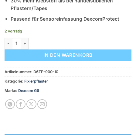
30% mehr Klebstoff als bei handelsüblichen
Pflastern/Tapes
Passend für Sensoreinfassung DexcomProtect
2 vorrätig
Dexcom Fixierungspflaster (G6) - Mix (10 Stück) Menge
IN DEN WARENKORB
Artikelnummer:
D6TP-900-10
Kategorie:
Fixierpflaster
Marke:
Dexcom G6