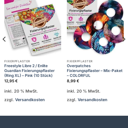
Zur
Zur
Wunschliste
Wunschliste
hinzufügen
hinzufügen
FIXIERPFLASTER
FIXIERPFLASTER
Freestyle Libre 2 / Enlite
Overpatches
Guardian Fixierungspflaster
Fixierungspflaster – Mix-Paket
(Ring XL) – Pink (10 Stück)
– COLORFUL
12,95
€
8,99
€
inkl. 20 % MwSt.
inkl. 20 % MwSt.
zzgl.
Versandkosten
zzgl.
Versandkosten