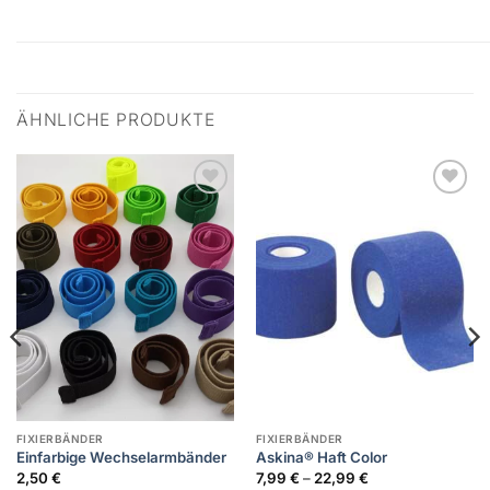
ÄHNLICHE PRODUKTE
Zur
Zur
Wunschliste
Wunschliste
hinzufügen
hinzufügen
FIXIERBÄNDER
FIXIERBÄNDER
Einfarbige Wechselarmbänder
Askina® Haft Color
2,50
€
7,99
€
–
22,99
€