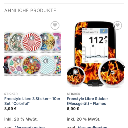
ÄHNLICHE PRODUKTE
Zur
Zur
Wunschliste
Wunschliste
hinzufügen
hinzufügen
STICKER
STICKER
Freestyle Libre 3 Sticker – 10er
Freestyle Libre Sticker
Set “Colorful”
(Messgerät) – Flames
8,99
€
6,90
€
inkl. 20 % MwSt.
inkl. 20 % MwSt.
zzgl.
Versandkosten
zzgl.
Versandkosten