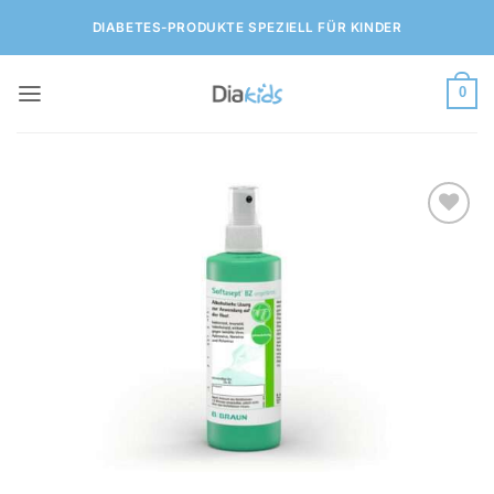
Zum
DIABETES-PRODUKTE SPEZIELL FÜR KINDER
Inhalt
springen
0
Zur
Wunschliste
hinzufügen