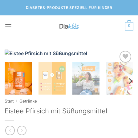
Zum
DIABETES-PRODUKTE SPEZIELL FÜR KINDER
Inhalt
springen
0
Zur
Wunschliste
hinzufügen
Start
/
Getränke
Eistee Pfirsich mit Süßungsmittel