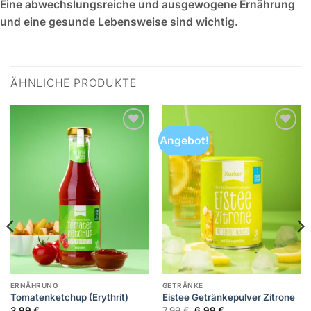
Eine abwechslungsreiche und ausgewogene Ernährung
und eine gesunde Lebensweise sind wichtig.
ÄHNLICHE PRODUKTE
Angebot!
Zur
Zur
Wunschliste
Wunschliste
hinzufügen
hinzufügen
ERNÄHRUNG
GETRÄNKE
Tomatenketchup (Erythrit)
Eistee Getränkepulver Zitrone
Ursprünglicher
Aktueller
3,99
€
7,99
€
6,99
€