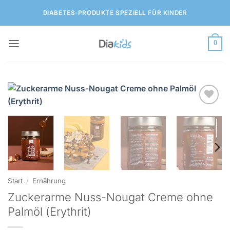
Zum
DIABETES-PRODUKTE SPEZIELL FÜR KINDER
Inhalt
springen
0
Zur
Wunschliste
hinzufügen
Start
/
Ernährung
Zuckerarme Nuss-Nougat Creme ohne
Palmöl (Erythrit)