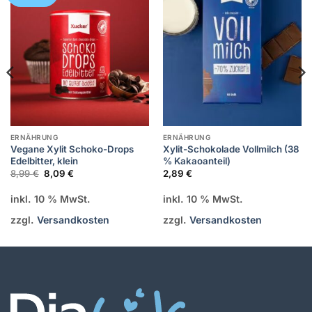
Wunschliste
Wunschliste
hinzufügen
hinzufügen
ERNÄHRUNG
ERNÄHRUNG
Vegane Xylit Schoko-Drops
Xylit-Schokolade Vollmilch (38
Edelbitter, klein
% Kakaoanteil)
Ursprünglicher
Aktueller
8,99
€
8,09
€
2,89
€
Preis
Preis
war:
ist:
inkl. 10 % MwSt.
inkl. 10 % MwSt.
8,99 €
8,09 €.
zzgl.
Versandkosten
zzgl.
Versandkosten