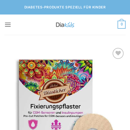
Zum
DIABETES-PRODUKTE SPEZIELL FÜR KINDER
Inhalt
springen
0
Zur
Wunschliste
hinzufügen