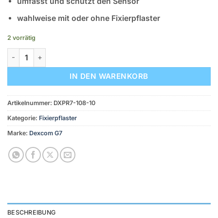
umfasst und schützt den Sensor
wahlweise mit oder ohne Fixierpflaster
2 vorrätig
Dexcom G7 - DexcomProtect mit 10 Pflaster (beige) Menge
IN DEN WARENKORB
Artikelnummer:
DXPR7-108-10
Kategorie:
Fixierpflaster
Marke:
Dexcom G7
BESCHREIBUNG