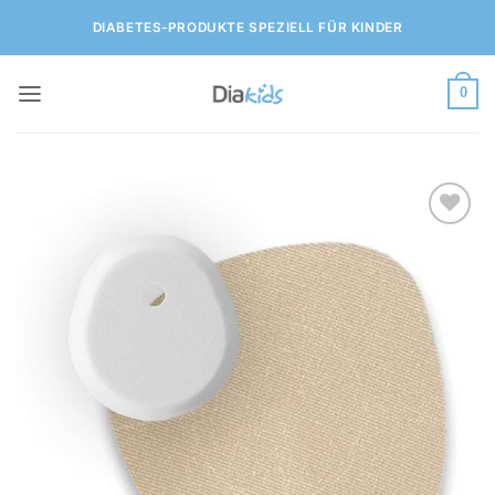
Zum
DIABETES-PRODUKTE SPEZIELL FÜR KINDER
Inhalt
springen
0
Zur
Wunschliste
hinzufügen