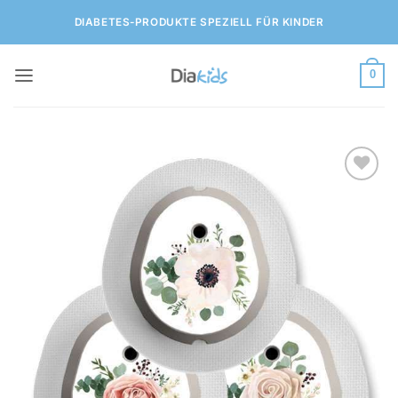
Zum
DIABETES-PRODUKTE SPEZIELL FÜR KINDER
Inhalt
springen
0
Zur
Wunschliste
hinzufügen