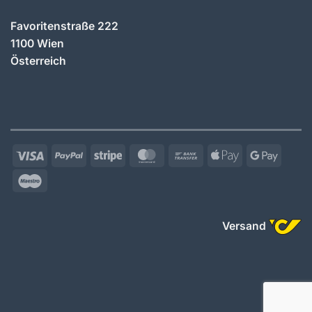
Favoritenstraße 222
1100 Wien
Österreich
Visa
PayPal
Stripe
MasterCard
Bank
Apple
Googl
Transfer
Pay
Pay
Maestro
Versand