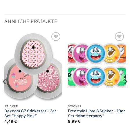
ÄHNLICHE PRODUKTE
Zur
Zur
Wunschliste
Wunschliste
hinzufügen
hinzufügen
STICKER
STICKER
Dexcom G7 Stickerset – 3er
Freestyle Libre 3 Sticker – 10er
Set “Happy Pink”
Set “Monsterparty”
4,49
€
8,99
€