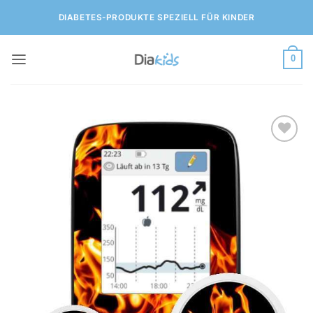
Zum
DIABETES-PRODUKTE SPEZIELL FÜR KINDER
Inhalt
springen
0
Zur
Wunschliste
hinzufügen