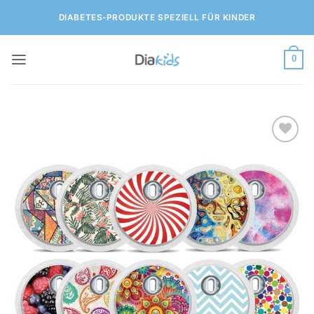
Zum
DIABETES-PRODUKTE SPEZIELL FÜR KINDER
Inhalt
springen
0
Zur
Wunschliste
hinzufügen