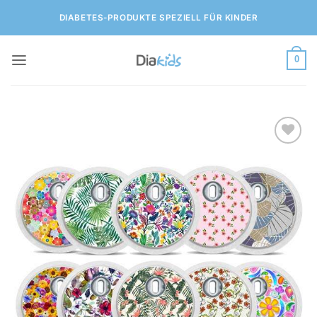
Zum
DIABETES-PRODUKTE SPEZIELL FÜR KINDER
Inhalt
springen
0
Zur
Wunschliste
hinzufügen