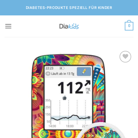
Zum
DIABETES-PRODUKTE SPEZIELL FÜR KINDER
Inhalt
springen
0
Zur
Wunschliste
hinzufügen