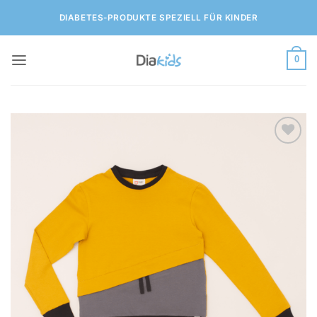
Zum
DIABETES-PRODUKTE SPEZIELL FÜR KINDER
Inhalt
springen
0
Zur
Wunschliste
hinzufügen