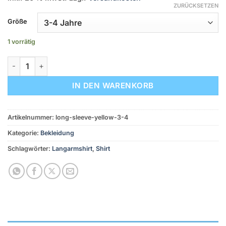
ZURÜCKSETZEN
Größe
1 vorrätig
Langarm-T-Shirt Gelb mit Tasche Menge
IN DEN WARENKORB
Artikelnummer:
long-sleeve-yellow-3-4
Kategorie:
Bekleidung
Schlagwörter:
Langarmshirt
,
Shirt