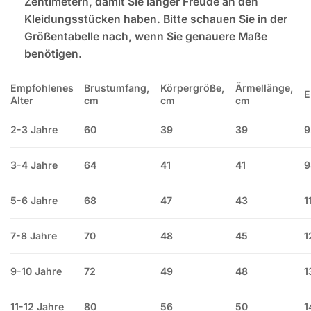
Zentimetern, damit Sie länger Freude an den
Kleidungsstücken haben. Bitte schauen Sie in der
Größentabelle nach, wenn Sie genauere Maße
benötigen.
Empfohlenes
Brustumfang,
Körpergröße,
Ärmellänge,
E
Alter
cm
cm
cm
2-3 Jahre
60
39
39
9
3-4 Jahre
64
41
41
9
5-6 Jahre
68
47
43
1
7-8 Jahre
70
48
45
1
9-10 Jahre
72
49
48
1
11-12 Jahre
80
56
50
1