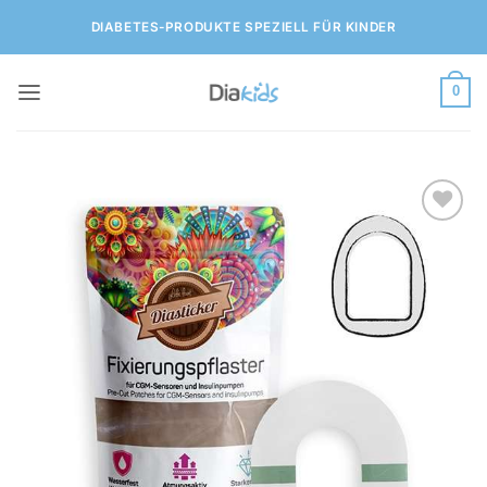
Zum
DIABETES-PRODUKTE SPEZIELL FÜR KINDER
Inhalt
springen
0
Zur
Wunschliste
hinzufügen