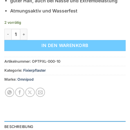
guter Halt, auch bei Nässe und Extrembelastung
Atmungsaktiv und Wasserfest
2 vorrätig
Omnipod Fixierungspflaster XL - Transparent (10 Stück) Meng
IN DEN WARENKORB
Artikelnummer:
OPTPXL-000-10
Kategorie:
Fixierpflaster
Marke:
Omnipod
BESCHREIBUNG