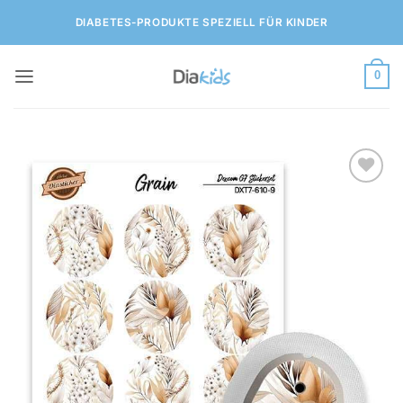
Zum
DIABETES-PRODUKTE SPEZIELL FÜR KINDER
Inhalt
springen
0
Zur
Wunschliste
hinzufügen