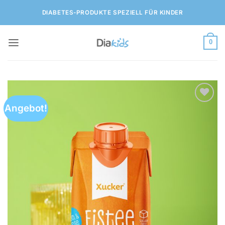
Zum
DIABETES-PRODUKTE SPEZIELL FÜR KINDER
Inhalt
springen
0
Angebot!
Zur
Wunschliste
hinzufügen