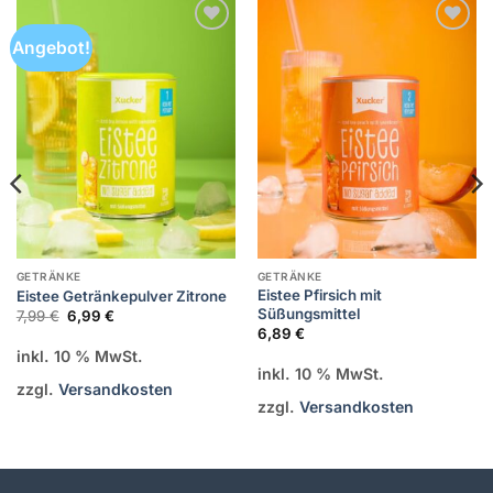
Angebot!
Zur
Zur
Wunschliste
Wunschliste
hinzufügen
hinzufügen
GETRÄNKE
GETRÄNKE
Eistee Pfirsich mit
Eistee Getränkepulver Zitrone
Süßungsmittel
Ursprünglicher
Aktueller
7,99
€
6,99
€
Preis
Preis
6,89
€
war:
ist:
inkl. 10 % MwSt.
7,99 €
6,99 €.
inkl. 10 % MwSt.
zzgl.
Versandkosten
zzgl.
Versandkosten