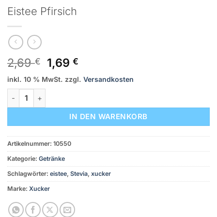
Eistee Pfirsich
Ursprünglicher
Aktueller
2,69
1,69
€
€
Preis
Preis
inkl. 10 % MwSt.
zzgl.
Versandkosten
war:
ist:
2,69 €
1,69 €.
Eistee Pfirsich Menge
IN DEN WARENKORB
Artikelnummer:
10550
Kategorie:
Getränke
Schlagwörter:
eistee
,
Stevia
,
xucker
Marke:
Xucker