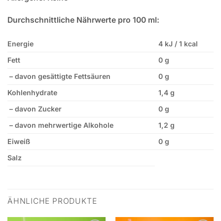
Durchschnittliche Nährwerte pro 100 ml:
Energie
4 kJ / 1 kcal
Fett
0 g
– davon gesättigte Fettsäuren
0 g
Kohlenhydrate
1,4 g
– davon Zucker
0 g
– davon mehrwertige Alkohole
1,2 g
Eiweiß
0 g
Salz
ÄHNLICHE PRODUKTE