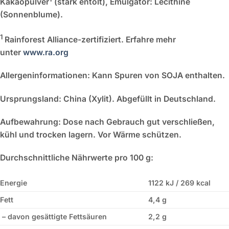
Kakaopulver
(stark entölt), Emulgator: Lecithine
(Sonnenblume).
1
Rainforest Alliance-zertifiziert. Erfahre mehr
unter
www.ra.org
Allergeninformationen:
Kann Spuren von SOJA enthalten.
Ursprungsland:
China (Xylit). Abgefüllt in Deutschland.
Aufbewahrung:
Dose nach Gebrauch gut verschließen,
kühl und trocken lagern. Vor Wärme schützen.
Durchschnittliche Nährwerte pro 100 g:
Energie
1122 kJ / 269 kcal
Fett
4,4 g
– davon gesättigte Fettsäuren
2,2 g