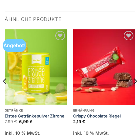
ÄHNLICHE PRODUKTE
Angebot!
Zur
Zur
Wunschliste
Wunschliste
hinzufügen
hinzufügen
GETRÄNKE
ERNÄHRUNG
Eistee Getränkepulver Zitrone
Crispy Chocolate Riegel
Ursprünglicher
Aktueller
7,99
€
6,99
€
2,19
€
Preis
Preis
war:
ist:
inkl. 10 % MwSt.
inkl. 10 % MwSt.
7,99 €
6,99 €.