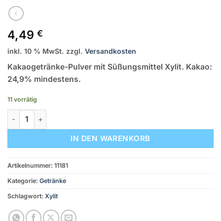
4,49
€
inkl. 10 % MwSt.
zzgl.
Versandkosten
Kakaogetränke-Pulver mit Süßungsmittel Xylit. Kakao:
24,9% mindestens.
11 vorrätig
Heiße Schoki klein (zuckerfreies Kakao-Getränkepulver mit Xy
IN DEN WARENKORB
Artikelnummer:
11181
Kategorie:
Getränke
Schlagwort:
Xylit