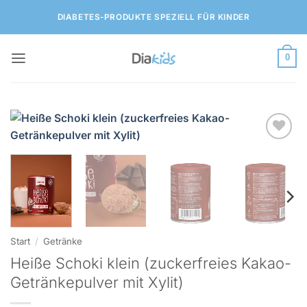
Zum
DIABETES-PRODUKTE SPEZIELL FÜR KINDER
Inhalt
springen
0
Zur
Wunschliste
hinzufügen
Start
/
Getränke
Heiße Schoki klein (zuckerfreies Kakao-
Getränkepulver mit Xylit)